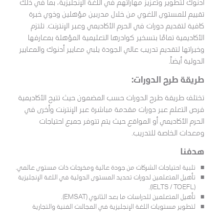
أدنوك لتطوير وتعزيز مهاراتهم في اللغة الإنجليزية، بما في ذلك
تقييم للمستوى اللغوي من خلال مدربين مؤهلين وذوي خبرة
كافية لتقديم دورات في الحرم الأكاديمي وعبر الإنترنت. تلتزم
الأكاديمية تمامًا بتسخير كوادرها التعليمية المؤهلة بمعارفها
وخبراتها لتقديم تدريب عالي الجودة يلبي معايير أدنوك والمعايير
الدولية أيضاً.
طريقة طرح الدورات:
تختلف طريقة طرح الدورات حسب المضمون حيث تتيح الأكاديمية
فرص التعلم عبر دورات مقدمة مباشرة عبر الإنترنت وأخرى في
الحرم الأكاديمي أو المواقع حيث يتم تتوفر جميع احتياجات
ومعدات الخاصة للتدريب.
هدفنا
تلبية احتياجات الشركات من جودة عالية ومخرجات ذات مستوى عالمي.
تأهيل المتعلمين لدورات تحديد المستوى الدولية في اللغة الإنجليزية
(IELTS / TOEFL).
تأهيل المتعلمين للدراسات ما بعد الثانوي (EMSAT).
لتطوير مستويات اللغة الإنجليزية في المجالات الفنية والتجارية